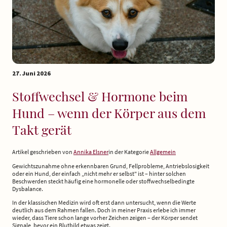
27. Juni 2026
Stoffwechsel & Hormone beim
Hund – wenn der Körper aus dem
Takt gerät
Artikel geschrieben von
Annika Elsner
in der Kategorie
Allgemein
Gewichtszunahme ohne erkennbaren Grund, Fellprobleme, Antriebslosigkeit
oder ein Hund, der einfach „nicht mehr er selbst" ist – hinter solchen
Beschwerden steckt häufig eine hormonelle oder stoffwechselbedingte
Dysbalance.
In der klassischen Medizin wird oft erst dann untersucht, wenn die Werte
deutlich aus dem Rahmen fallen. Doch in meiner Praxis erlebe ich immer
wieder, dass Tiere schon lange vorher Zeichen zeigen – der Körper sendet
Signale, bevor ein Blutbild etwas zeigt.