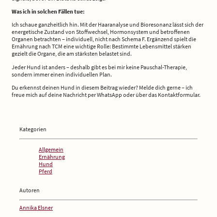
Was ich in solchen Fällen tue:
Ich schaue ganzheitlich hin. Mit der Haaranalyse und Bioresonanz lässt sich der
energetische Zustand von Stoffwechsel, Hormonsystem und betroffenen
Organen betrachten – individuell, nicht nach Schema F. Ergänzend spielt die
Ernährung nach TCM eine wichtige Rolle: Bestimmte Lebensmittel stärken
gezielt die Organe, die am stärksten belastet sind.
Jeder Hund ist anders – deshalb gibt es bei mir keine Pauschal-Therapie,
sondern immer einen individuellen Plan.
Du erkennst deinen Hund in diesem Beitrag wieder? Melde dich gerne – ich
freue mich auf deine Nachricht per WhatsApp oder über das Kontaktformular.
Kategorien
Allgemein
Ernährung
Hund
Pferd
Autoren
Annika Elsner