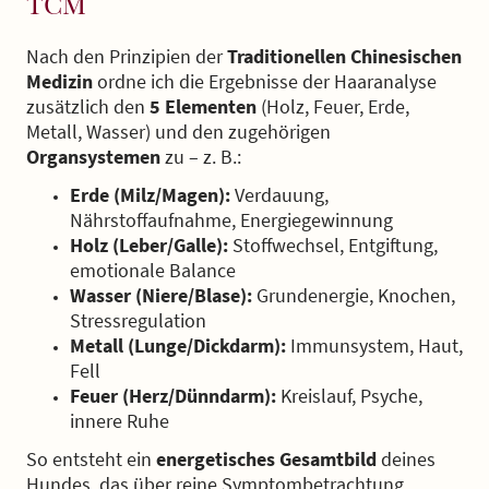
TCM
Nach den Prinzipien der
Traditionellen Chinesischen
Medizin
ordne ich die Ergebnisse der Haaranalyse
zusätzlich den
5 Elementen
(Holz, Feuer, Erde,
Metall, Wasser) und den zugehörigen
Organsystemen
zu – z. B.:
Erde (Milz/Magen):
Verdauung,
Nährstoffaufnahme, Energiegewinnung
Holz (Leber/Galle):
Stoffwechsel, Entgiftung,
emotionale Balance
Wasser (Niere/Blase):
Grundenergie, Knochen,
Stressregulation
Metall (Lunge/Dickdarm):
Immunsystem, Haut,
Fell
Feuer (Herz/Dünndarm):
Kreislauf, Psyche,
innere Ruhe
So entsteht ein
energetisches Gesamtbild
deines
Hundes, das über reine Symptombetrachtung