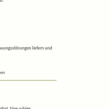
n.
auungsstörungen liefern und
men
ort. Eine ruhige,