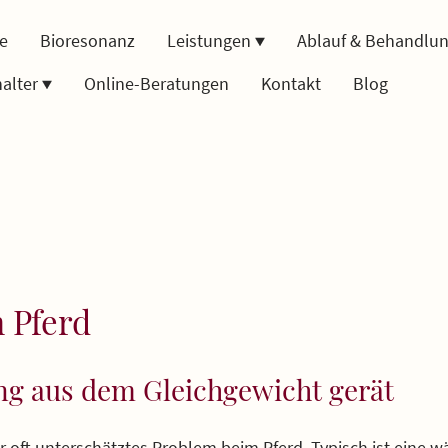
te
Bioresonanz
Leistungen
Ablauf & Behandlu
halter
Online-Beratungen
Kontakt
Blog
 Pferd
g aus dem Gleichgewicht gerät
r oft unterschätztes Problem beim Pferd. Typisch ist eine wä