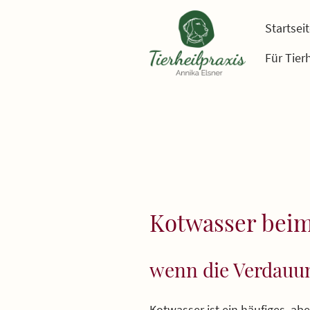
Startsei
Für Tier
Kotwasser beim
wenn die Verdauun
Kotwasser ist ein häufiges, abe