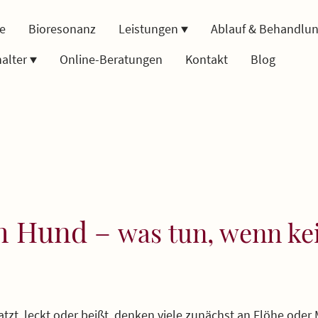
te
Bioresonanz
Leistungen
Ablauf & Behandlu
halter
Online-Beratungen
Kontakt
Blog
im Hund –
was tun, wenn ke
tzt, leckt oder beißt, denken viele zunächst an Flöhe oder