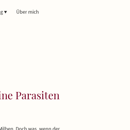
ng
Über mich
ine Parasiten
 Milben. Doch was, wenn der