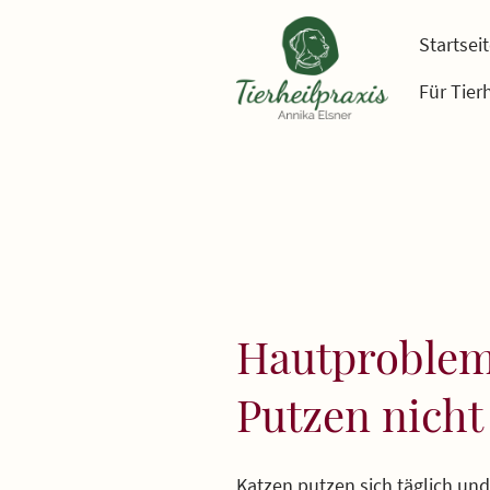
Startsei
Für Tier
Hautprobleme
Putzen nicht
Katzen putzen sich täglich un