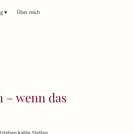
ng
Über mich
n – wenn das
tstehen kahle Stellen,