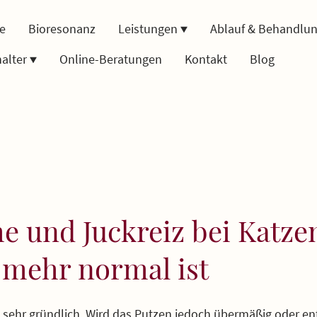
te
Bioresonanz
Leistungen
Ablauf & Behandlu
halter
Online-Beratungen
Kontakt
Blog
 und Juckreiz bei Katze
 mehr normal ist
d sehr gründlich. Wird das Putzen jedoch übermäßig oder en